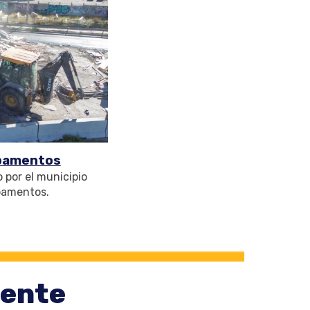
mpamentos
 por el municipio
pamentos.
iente