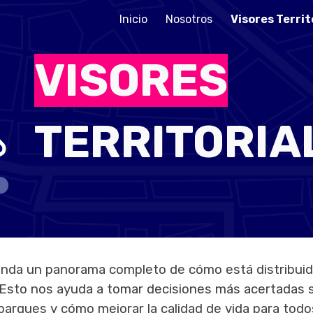
Inicio
Nosotros
Visores Territ
ip to main content
Skip to navigat
VISORES
TERRITORIA
rinda un panorama completo de cómo está distribuid
. Esto nos ayuda a tomar decisiones más acertadas 
parques y cómo mejorar la calidad de vida para todo