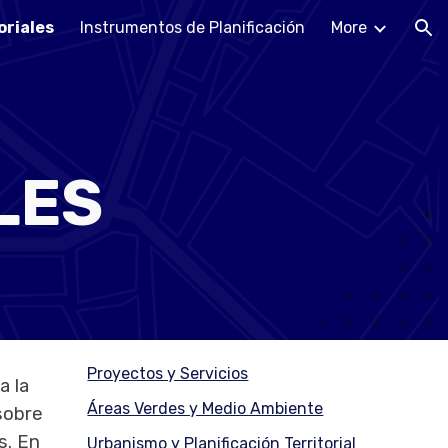
oriales
Instrumentos de Planificación
More
ion
LES
Proyectos y Servicios
a la
Áreas Verdes y Medio Ambiente
sobre
s. En
Urbanismo y Planificación Territorial